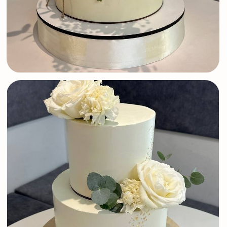
перед отправкой клиенту. Мы делаем фото
торта с разных ракурсов и отправляем заказ
только после вашего одобрения.
Бесплатная дегустация начинок
Убедитесь в качестве наших десертов
на бесплатной дегустации начинок
до оформления заказа.
Работаем по договору
Мы заключаем договор на свадебные торты от
7000 руб., который фиксирует все пожелания и
стоимость. предоплата от 3000 руб.