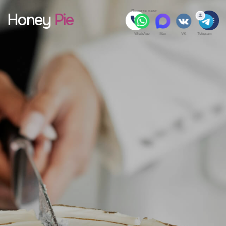
Honey
Pie
Пишите нам:
WhatsApp
Max
VK
Telegram