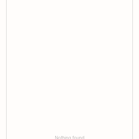
Остались вопросы? С
радостью ответим
Оставьте заявку и наш менеджер
свяжется в течение 20 минут
Nothing found